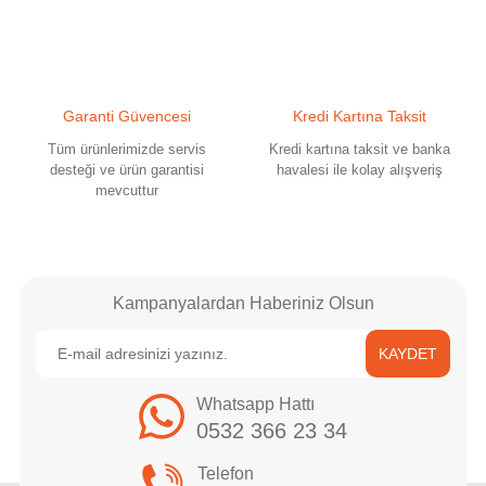
Ürün fiyatı diğer sitelerden daha pahalı.
Bu ürüne benzer farklı alternatifler olmalı.
Garanti Güvencesi
Kredi Kartına Taksit
Tüm ürünlerimizde servis
Kredi kartına taksit ve banka
desteği ve ürün garantisi
havalesi ile kolay alışveriş
mevcuttur
Gönder
Kampanyalardan Haberiniz Olsun
KAYDET
Whatsapp Hattı
0532 366 23 34
Telefon