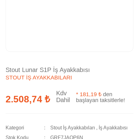
Stout Lunar S1P İş Ayakkabısı
STOUT İŞ AYAKKABILARI
Kdv
*
181,19 ₺
den
2.508,74 ₺
Dahil
başlayan taksitlerle!
Kategori
Stout İş Ayakkabıları
,
İş Ayakkabısı
Stok Kodu
GRF7JAQP6N