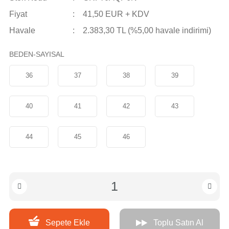
Fiyat
41,50 EUR + KDV
Havale
2.383,30 TL (%5,00 havale indirimi)
BEDEN-SAYISAL
36
37
38
39
40
41
42
43
44
45
46
Sepete Ekle
Toplu Satın Al