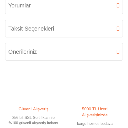
Yorumlar
Bu ürüne ilk yorumu siz yapın!
Taksit Seçenekleri
Yorum Yaz
Önerileriniz
Bu ürünün fiyat bilgisi, resim, ürün açıklamalarında ve diğer konularda
yetersiz gördüğünüz noktaları öneri formunu kullanarak tarafımıza
iletebilirsiniz.
Görüş ve önerileriniz için teşekkür ederiz.
Ürün resmi kalitesiz, bozuk veya görüntülenemiyor.
Güvenli Alışveriş
5000 TL Üzeri
Ürün açıklamasında eksik bilgiler bulunuyor.
Alışverişinizde
256 bit SSL Sertifikası ile
Ürün bilgilerinde hatalar bulunuyor.
%100 güvenli alışveriş imkanı
kargo hizmeti bedava