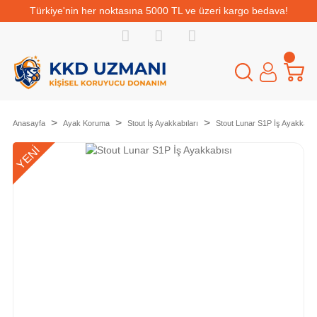
Türkiye'nin her noktasına 5000 TL ve üzeri kargo bedava!
Anasayfa
Ayak Koruma
Stout İş Ayakkabıları
Stout Lunar S1P İş Ayakkabıs
YENİ