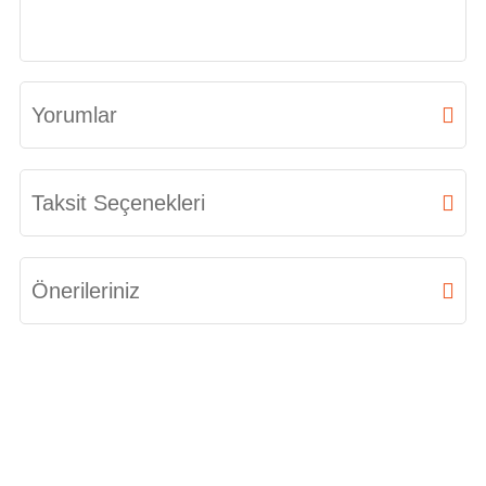
Yorumlar
Bu ürüne ilk yorumu siz yapın!
Taksit Seçenekleri
Yorum Yaz
Önerileriniz
Bu ürünün fiyat bilgisi, resim, ürün açıklamalarında ve diğer konularda
yetersiz gördüğünüz noktaları öneri formunu kullanarak tarafımıza
iletebilirsiniz.
Görüş ve önerileriniz için teşekkür ederiz.
Ürün resmi kalitesiz, bozuk veya görüntülenemiyor.