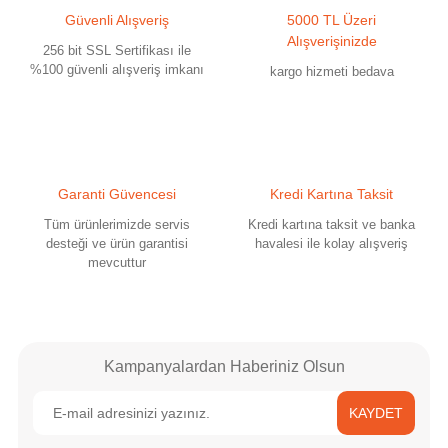
Güvenli Alışveriş
5000 TL Üzeri
Ürün açıklamasında eksik bilgiler bulunuyor.
Alışverişinizde
256 bit SSL Sertifikası ile
Ürün bilgilerinde hatalar bulunuyor.
%100 güvenli alışveriş imkanı
kargo hizmeti bedava
Ürün fiyatı diğer sitelerden daha pahalı.
Bu ürüne benzer farklı alternatifler olmalı.
Garanti Güvencesi
Kredi Kartına Taksit
Tüm ürünlerimizde servis
Kredi kartına taksit ve banka
desteği ve ürün garantisi
havalesi ile kolay alışveriş
mevcuttur
Gönder
Kampanyalardan Haberiniz Olsun
KAYDET