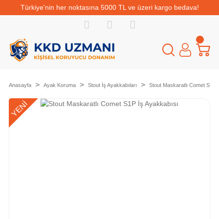
Türkiye'nin her noktasına 5000 TL ve üzeri kargo bedava!
Anasayfa
Ayak Koruma
Stout İş Ayakkabıları
Stout Maskaratlı Comet S1P 
YENİ