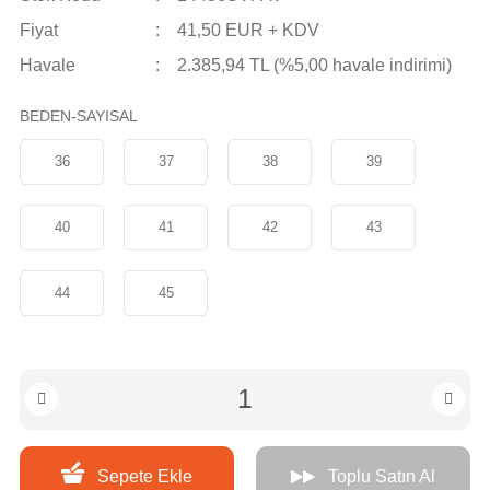
Fiyat
41,50 EUR + KDV
Havale
2.385,94 TL (%5,00 havale indirimi)
BEDEN-SAYISAL
36
37
38
39
40
41
42
43
44
45
Sepete Ekle
Toplu Satın Al