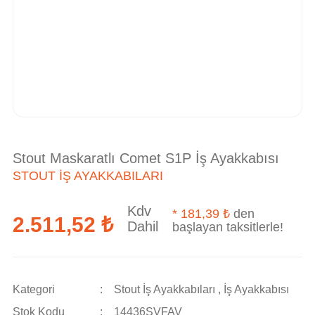
Stout Maskaratlı Comet S1P İş Ayakkabısı
STOUT İŞ AYAKKABILARI
Kdv
*
181,39 ₺
den
2.511,52 ₺
Dahil
başlayan taksitlerle!
Kategori
Stout İş Ayakkabıları
,
İş Ayakkabısı
Stok Kodu
14436SVFAV