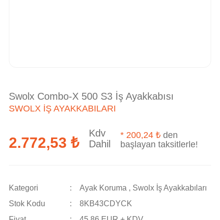
Swolx Combo-X 500 S3 İş Ayakkabısı
SWOLX İŞ AYAKKABILARI
Kdv
*
200,24 ₺
den
2.772,53 ₺
Dahil
başlayan taksitlerle!
Kategori
Ayak Koruma
,
Swolx İş Ayakkabıları
Stok Kodu
8KB43CDYCK
Fiyat
45,86 EUR + KDV