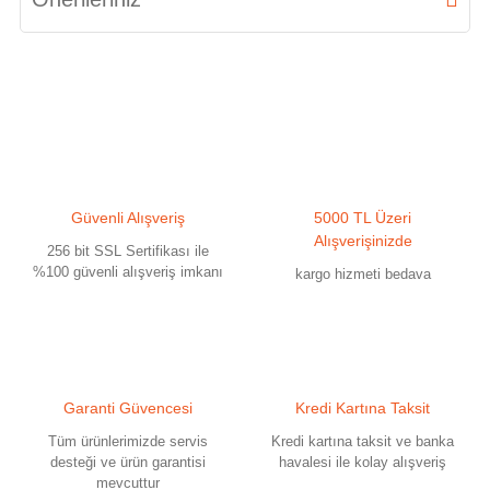
Bu ürünün fiyat bilgisi, resim, ürün açıklamalarında ve diğer konularda
yetersiz gördüğünüz noktaları öneri formunu kullanarak tarafımıza
iletebilirsiniz.
Görüş ve önerileriniz için teşekkür ederiz.
Ürün resmi kalitesiz, bozuk veya görüntülenemiyor.
Güvenli Alışveriş
5000 TL Üzeri
Ürün açıklamasında eksik bilgiler bulunuyor.
Alışverişinizde
256 bit SSL Sertifikası ile
Ürün bilgilerinde hatalar bulunuyor.
%100 güvenli alışveriş imkanı
kargo hizmeti bedava
Ürün fiyatı diğer sitelerden daha pahalı.
Bu ürüne benzer farklı alternatifler olmalı.
Garanti Güvencesi
Kredi Kartına Taksit
Tüm ürünlerimizde servis
Kredi kartına taksit ve banka
desteği ve ürün garantisi
havalesi ile kolay alışveriş
mevcuttur
Gönder