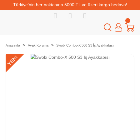
Türkiye'nin her noktasına 5000 TL ve üzeri kargo bedava!
Anasayfa
Ayak Koruma
Swolx Combo-X 500 S3 İş Ayakkabısı
YENİ