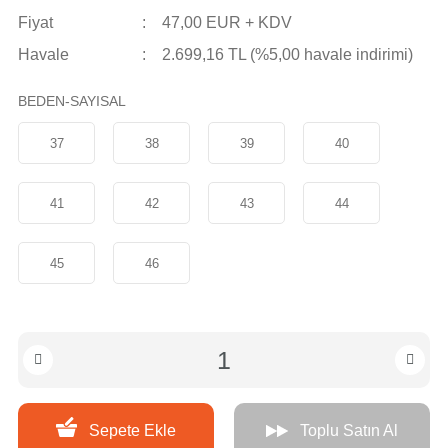
Fiyat
47,00 EUR + KDV
Havale
2.699,16 TL (%5,00 havale indirimi)
BEDEN-SAYISAL
37
38
39
40
41
42
43
44
45
46
Sepete Ekle
Toplu Satın Al