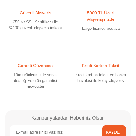
Ürün resmi kalitesiz, bozuk veya görüntülenemiyor.
Güvenli Alışveriş
5000 TL Üzeri
Ürün açıklamasında eksik bilgiler bulunuyor.
Alışverişinizde
256 bit SSL Sertifikası ile
Ürün bilgilerinde hatalar bulunuyor.
%100 güvenli alışveriş imkanı
kargo hizmeti bedava
Ürün fiyatı diğer sitelerden daha pahalı.
Bu ürüne benzer farklı alternatifler olmalı.
Garanti Güvencesi
Kredi Kartına Taksit
Tüm ürünlerimizde servis
Kredi kartına taksit ve banka
desteği ve ürün garantisi
havalesi ile kolay alışveriş
mevcuttur
Gönder
Kampanyalardan Haberiniz Olsun
KAYDET