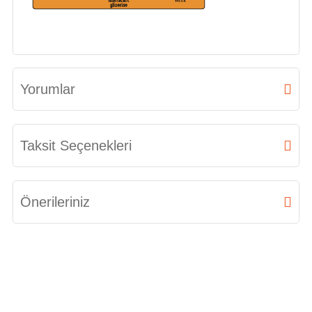
Yorumlar
Bu ürüne ilk yorumu siz yapın!
Taksit Seçenekleri
Yorum Yaz
Önerileriniz
Bu ürünün fiyat bilgisi, resim, ürün açıklamalarında ve diğer konularda
yetersiz gördüğünüz noktaları öneri formunu kullanarak tarafımıza
iletebilirsiniz.
Görüş ve önerileriniz için teşekkür ederiz.