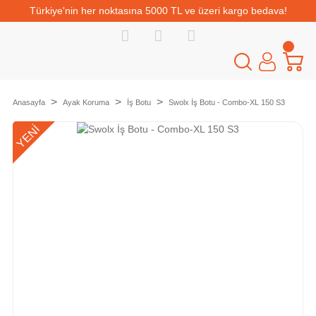
Türkiye'nin her noktasına 5000 TL ve üzeri kargo bedava!
Anasayfa
Ayak Koruma
İş Botu
Swolx İş Botu - Combo-XL 150 S3
YENİ