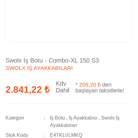
Swolx İş Botu - Combo-XL 150 S3
SWOLX İŞ AYAKKABILARI
Kdv
*
205,20 ₺
den
2.841,22 ₺
Dahil
başlayan taksitlerle!
Kategori
İş Botu
,
İş Ayakkabısı
,
Swolx İş
Ayakkabıları
Stok Kodu
E4TKLVLMKQ