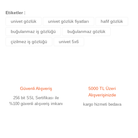
Bu ürünün fiyat bilgisi, resim, ürün açıklamalarında ve diğer konularda
yetersiz gördüğünüz noktaları öneri formunu kullanarak tarafımıza
Etiketler :
iletebilirsiniz.
univet gözlük
univet gözlük fiyatları
hafif gözlük
Görüş ve önerileriniz için teşekkür ederiz.
buğulanmaz iş gözlüğü
buğulanmaz gözlük
Ürün resmi kalitesiz, bozuk veya görüntülenemiyor.
çizilmez iş gözlüğü
univet 5x6
Ürün açıklamasında eksik bilgiler bulunuyor.
Ürün bilgilerinde hatalar bulunuyor.
Ürün fiyatı diğer sitelerden daha pahalı.
Bu ürüne benzer farklı alternatifler olmalı.
Güvenli Alışveriş
5000 TL Üzeri
Alışverişinizde
256 bit SSL Sertifikası ile
%100 güvenli alışveriş imkanı
kargo hizmeti bedava
Gönder