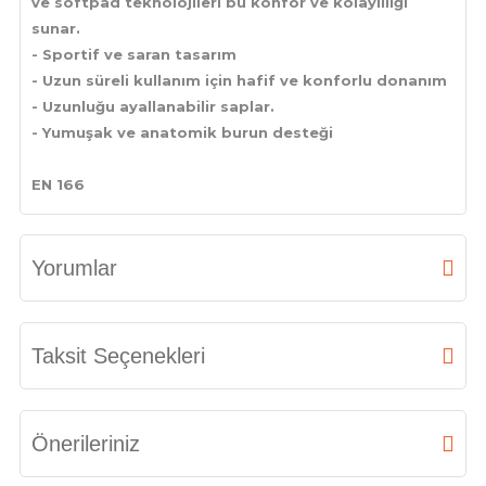
ve softpad teknolojileri bu konfor ve kolaylılığı
sunar.
- Sportif ve saran tasarım
- Uzun süreli kullanım için hafif ve konforlu donanım
- Uzunluğu ayallanabilir saplar.
- Yumuşak ve anatomik burun desteği
EN 166
Yorumlar
Bu ürüne ilk yorumu siz yapın!
Taksit Seçenekleri
Yorum Yaz
Önerileriniz