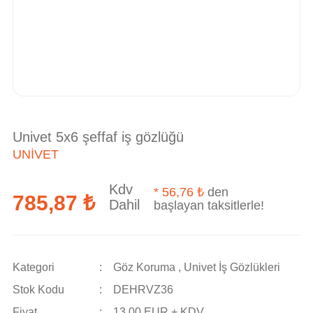
Univet 5x6 şeffaf iş gözlüğü
UNIVET
Kdv
*
56,76 ₺
den
785,87 ₺
Dahil
başlayan taksitlerle!
Kategori
Göz Koruma
,
Univet İş Gözlükleri
Stok Kodu
DEHRVZ36
Fiyat
13,00 EUR + KDV