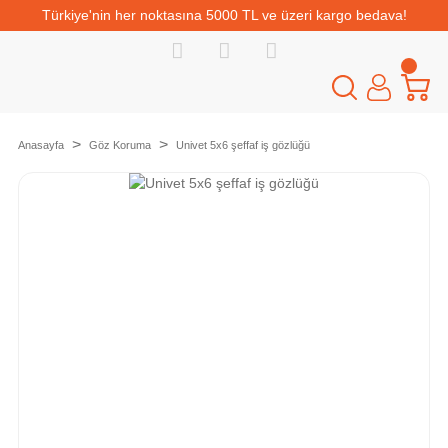
Türkiye'nin her noktasına 5000 TL ve üzeri kargo bedava!
Anasayfa
Göz Koruma
Univet 5x6 şeffaf iş gözlüğü