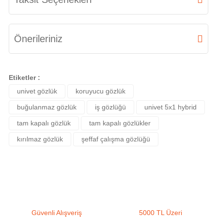
Yorum Yaz
Önerileriniz
Bu ürünün fiyat bilgisi, resim, ürün açıklamalarında ve diğer konularda
yetersiz gördüğünüz noktaları öneri formunu kullanarak tarafımıza
Etiketler :
iletebilirsiniz.
univet gözlük
koruyucu gözlük
Görüş ve önerileriniz için teşekkür ederiz.
buğulanmaz gözlük
iş gözlüğü
univet 5x1 hybrid
Ürün resmi kalitesiz, bozuk veya görüntülenemiyor.
tam kapalı gözlük
tam kapalı gözlükler
Ürün açıklamasında eksik bilgiler bulunuyor.
kırılmaz gözlük
şeffaf çalışma gözlüğü
Ürün bilgilerinde hatalar bulunuyor.
Ürün fiyatı diğer sitelerden daha pahalı.
Bu ürüne benzer farklı alternatifler olmalı.
Güvenli Alışveriş
5000 TL Üzeri