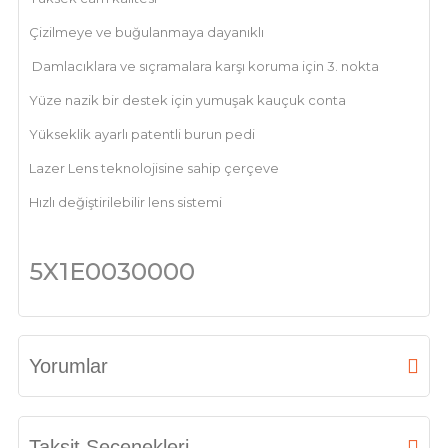
Çizilmeye ve buğulanmaya dayanıklı
Damlacıklara ve sıçramalara karşı koruma için 3. nokta
Yüze nazik bir destek için yumuşak kauçuk conta
Yükseklik ayarlı patentli burun pedi
Lazer Lens teknolojisine sahip çerçeve
Hızlı değiştirilebilir lens sistemi
5X1E0030000
Yorumlar
Bu ürüne ilk yorumu siz yapın!
Taksit Seçenekleri