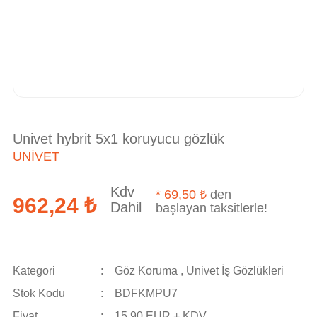
Univet hybrit 5x1 koruyucu gözlük
UNIVET
Kdv
*
69,50 ₺
den
962,24 ₺
Dahil
başlayan taksitlerle!
Kategori
Göz Koruma
,
Univet İş Gözlükleri
Stok Kodu
BDFKMPU7
Fiyat
15,90 EUR + KDV