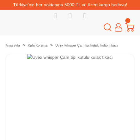
Türkiye'nin her noktasına 5000 TL ve üzeri kargo bedava!
Anasayfa
Kafa Koruma
Uvex whisper Çam tipi kutulu kulak tıkacı