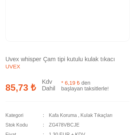
Uvex whisper Çam tipi kutulu kulak tıkacı
UVEX
Kdv
*
6,19 ₺
den
85,73 ₺
Dahil
başlayan taksitlerle!
Kategori
Kafa Koruma
,
Kulak Tıkaçları
Stok Kodu
ZG478VBCJE
Fiyat
1,30 EUR + KDV