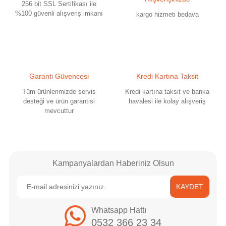
256 bit SSL Sertifikası ile
Ürün bilgilerinde hatalar bulunuyor.
%100 güvenli alışveriş imkanı
kargo hizmeti bedava
Ürün fiyatı diğer sitelerden daha pahalı.
Bu ürüne benzer farklı alternatifler olmalı.
Garanti Güvencesi
Kredi Kartına Taksit
Tüm ürünlerimizde servis
Kredi kartına taksit ve banka
desteği ve ürün garantisi
havalesi ile kolay alışveriş
mevcuttur
Gönder
Kampanyalardan Haberiniz Olsun
KAYDET
Whatsapp Hattı
0532 366 23 34