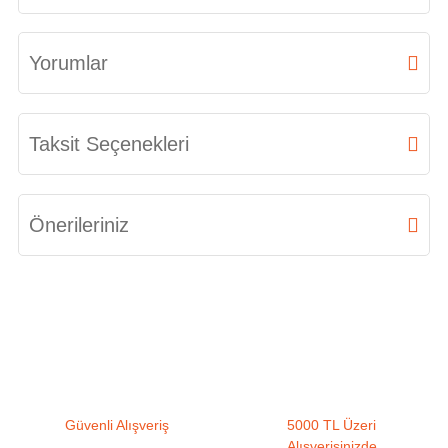
Yorumlar
Bu ürüne ilk yorumu siz yapın!
Taksit Seçenekleri
Yorum Yaz
Önerileriniz
Bu ürünün fiyat bilgisi, resim, ürün açıklamalarında ve diğer konularda
yetersiz gördüğünüz noktaları öneri formunu kullanarak tarafımıza
iletebilirsiniz.
Görüş ve önerileriniz için teşekkür ederiz.
Ürün resmi kalitesiz, bozuk veya görüntülenemiyor.
Güvenli Alışveriş
5000 TL Üzeri
Ürün açıklamasında eksik bilgiler bulunuyor.
Alışverişinizde