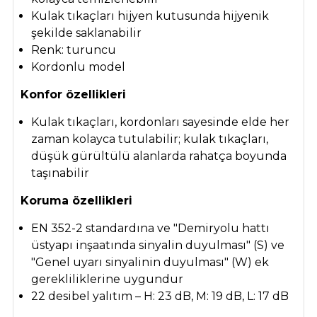
Kulak tıkaçları hijyen kutusunda hijyenik
şekilde saklanabilir
Renk: turuncu
Kordonlu model
Konfor özellikleri
Kulak tıkaçları, kordonları sayesinde elde her
zaman kolayca tutulabilir; kulak tıkaçları,
düşük gürültülü alanlarda rahatça boyunda
taşınabilir
Koruma özellikleri
EN 352-2 standardına ve "Demiryolu hattı
üstyapı inşaatında sinyalin duyulması" (S) ve
"Genel uyarı sinyalinin duyulması" (W) ek
gerekliliklerine uygundur
22 desibel yalıtım – H: 23 dB, M: 19 dB, L: 17 dB