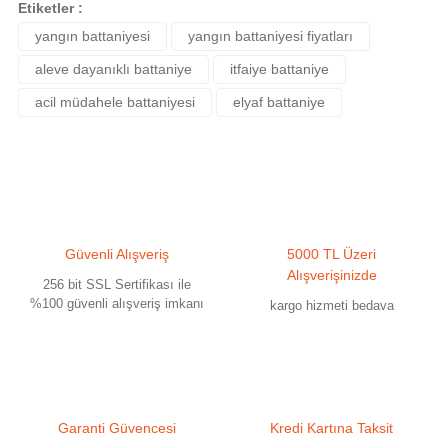
Etiketler :
iletebilirsiniz.
yangın battaniyesi
yangın battaniyesi fiyatları
Görüş ve önerileriniz için teşekkür ederiz.
aleve dayanıklı battaniye
itfaiye battaniye
Ürün resmi kalitesiz, bozuk veya görüntülenemiyor.
acil müdahele battaniyesi
elyaf battaniye
Ürün açıklamasında eksik bilgiler bulunuyor.
Ürün bilgilerinde hatalar bulunuyor.
Ürün fiyatı diğer sitelerden daha pahalı.
Bu ürüne benzer farklı alternatifler olmalı.
Güvenli Alışveriş
5000 TL Üzeri
Alışverişinizde
256 bit SSL Sertifikası ile
%100 güvenli alışveriş imkanı
kargo hizmeti bedava
Gönder
Garanti Güvencesi
Kredi Kartına Taksit