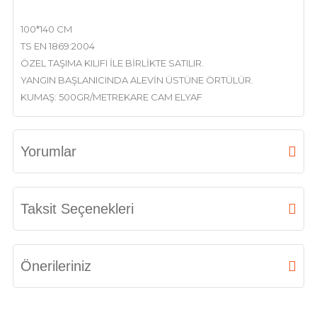
100*140 CM
TS EN 1869:2004
ÖZEL TAŞIMA KILIFI İLE BİRLİKTE SATILIR.
YANGIN BAŞLANICINDA ALEVİN ÜSTÜNE ÖRTÜLÜR.
KUMAŞ: 500GR/METREKARE CAM ELYAF
Yorumlar
Bu ürüne ilk yorumu siz yapın!
Taksit Seçenekleri
Yorum Yaz
Önerileriniz
Bu ürünün fiyat bilgisi, resim, ürün açıklamalarında ve diğer konularda
yetersiz gördüğünüz noktaları öneri formunu kullanarak tarafımıza