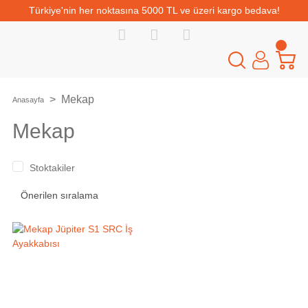
Türkiye'nin her noktasına 5000 TL ve üzeri kargo bedava!
Mekap
Anasayfa
Mekap
Stoktakiler
Tükendi