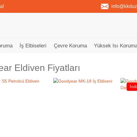
a!
info@kkdu
oruma
İş Elbiseleri
Çevre Koruma
Yüksek Isı Koruma
ar Eldiven Fiyatları
İnd