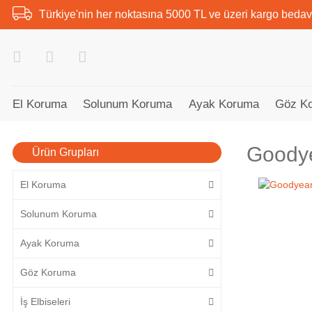
Türkiye'nin her noktasına 5000 TL ve üzeri kargo bedav
El Koruma
Solunum Koruma
Ayak Koruma
Göz K
Goodye
Ürün Grupları
El Koruma
Solunum Koruma
Ayak Koruma
Göz Koruma
İş Elbiseleri