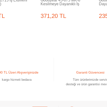
2715 İş Eldiveni
Goodyear 45-675 MK-8
Good
)
Kesilmeye Dayanıklı İş
Daya
Eldiveni
TL
371,20 TL
23
0 TL Üzeri Alışverişinizde
Garanti Güvencesi
kargo hizmeti bedava
Tüm ürünlerimizde servi
desteği ve ürün garantisi mev