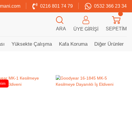
zmani.com
0216 801 74 79
0532 366 23 34
ARA
SEPETIM
ÜYE GIRIŞI
sı
Yüksekte Çalışma
Kafa Koruma
Diğer Ürünler
irim