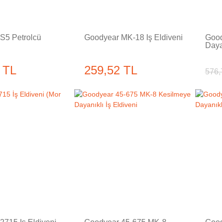
S5 Petrolcü
Goodyear MK-18 İş Eldiveni
Good
Daya
 TL
259,52 TL
576,