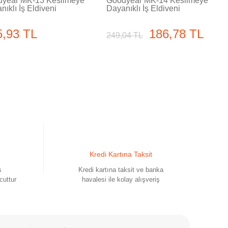
year MK-13 Kesilmeye
Goodyear MK-14 Kesilmeye
nıklı İş Eldiveni
Dayanıklı İş Eldiveni
5,93 TL
186,78 TL
249,04 TL
Kredi Kartına Taksit
s
Kredi kartına taksit ve banka
cuttur
havalesi ile kolay alışveriş