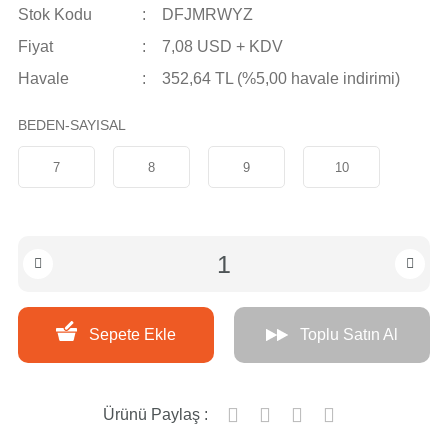
Stok Kodu
DFJMRWYZ
Fiyat
7,08 USD + KDV
Havale
352,64 TL (%5,00 havale indirimi)
BEDEN-SAYISAL
7
8
9
10
Sepete Ekle
Toplu Satın Al
Ürünü Paylaş :