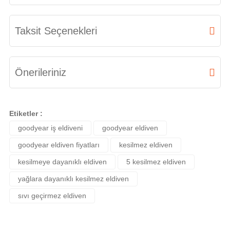
Bu ürüne ilk yorumu siz yapın!
Taksit Seçenekleri
Yorum Yaz
Önerileriniz
Bu ürünün fiyat bilgisi, resim, ürün açıklamalarında ve diğer konularda
yetersiz gördüğünüz noktaları öneri formunu kullanarak tarafımıza
Etiketler :
iletebilirsiniz.
goodyear iş eldiveni
goodyear eldiven
Görüş ve önerileriniz için teşekkür ederiz.
goodyear eldiven fiyatları
kesilmez eldiven
Ürün resmi kalitesiz, bozuk veya görüntülenemiyor.
kesilmeye dayanıklı eldiven
5 kesilmez eldiven
Ürün açıklamasında eksik bilgiler bulunuyor.
yağlara dayanıklı kesilmez eldiven
sıvı geçirmez eldiven
Ürün bilgilerinde hatalar bulunuyor.
Ürün fiyatı diğer sitelerden daha pahalı.