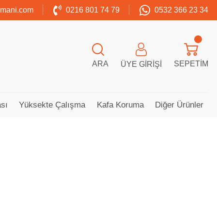
zmani.com
0216 801 74 79
0532 366 23 34
ARA
SEPETIM
ÜYE GIRIŞI
sı
Yüksekte Çalışma
Kafa Koruma
Diğer Ürünler