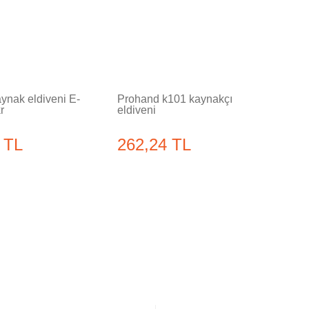
aynak eldiveni E-
Prohand k101 kaynakçı
r
eldiveni
 TL
262,24 TL