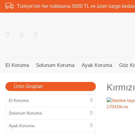
Türkiye'nin her noktasına 5000 TL ve üzeri kargo bedav
El Koruma
Solunum Koruma
Ayak Koruma
Göz K
Kırmız
Ürün Grupları
El Koruma
Solunum Koruma
Ayak Koruma