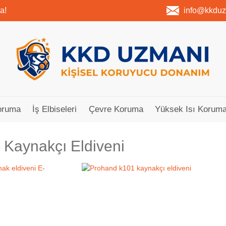
a!
info@kkdu
oruma
İş Elbiseleri
Çevre Koruma
Yüksek Isı Koruma
ı Kaynakçı Eldiveni
Tükendi
Tükendi