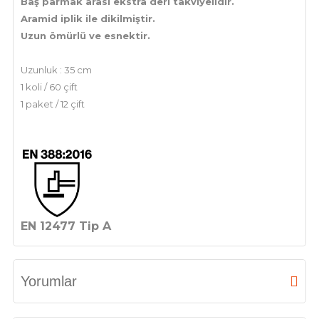
Baş parmak arası ekstra deri takviyelidir.
Aramid iplik ile dikilmiştir.
Uzun ömürlü ve esnektir.
Uzunluk : 35 cm
1 koli / 60 çift
1 paket / 12 çift
EN 12477 Tip A
Yorumlar