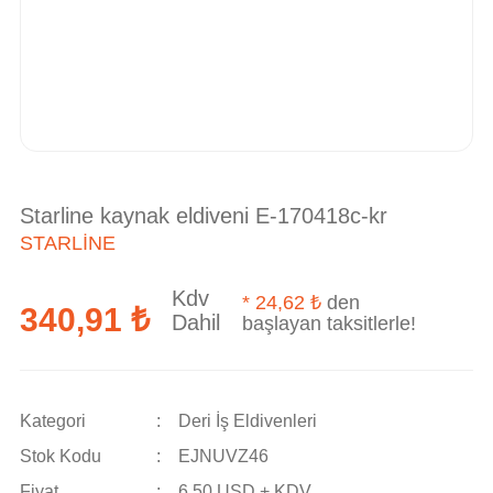
Starline kaynak eldiveni E-170418c-kr
STARLINE
Kdv
*
24,62 ₺
den
340,91 ₺
Dahil
başlayan taksitlerle!
Kategori
Deri İş Eldivenleri
Stok Kodu
EJNUVZ46
Fiyat
6,50 USD + KDV