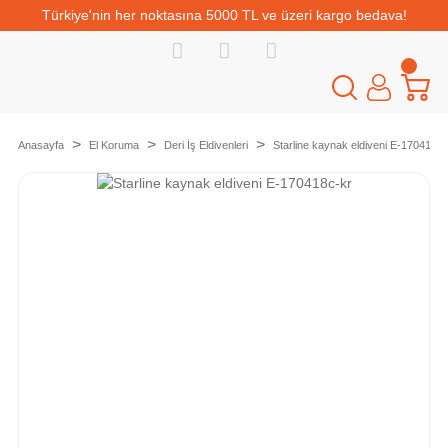
Türkiye'nin her noktasına 5000 TL ve üzeri kargo bedava!
Anasayfa
El Koruma
Deri İş Eldivenleri
Starline kaynak eldiveni E-170418c-