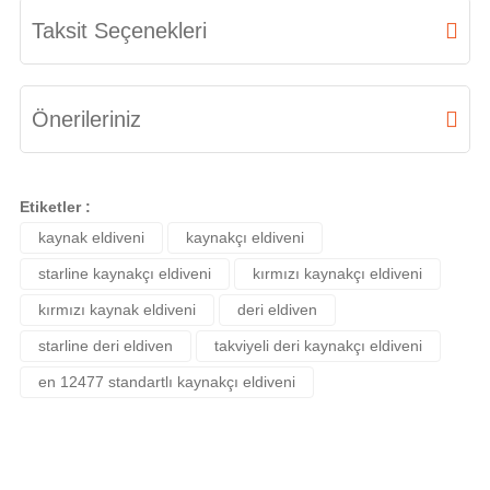
Bu ürüne ilk yorumu siz yapın!
Taksit Seçenekleri
Yorum Yaz
Önerileriniz
Bu ürünün fiyat bilgisi, resim, ürün açıklamalarında ve diğer konularda
yetersiz gördüğünüz noktaları öneri formunu kullanarak tarafımıza
Etiketler :
iletebilirsiniz.
kaynak eldiveni
kaynakçı eldiveni
Görüş ve önerileriniz için teşekkür ederiz.
starline kaynakçı eldiveni
kırmızı kaynakçı eldiveni
Ürün resmi kalitesiz, bozuk veya görüntülenemiyor.
kırmızı kaynak eldiveni
deri eldiven
Ürün açıklamasında eksik bilgiler bulunuyor.
starline deri eldiven
takviyeli deri kaynakçı eldiveni
en 12477 standartlı kaynakçı eldiveni
Ürün bilgilerinde hatalar bulunuyor.
Ürün fiyatı diğer sitelerden daha pahalı.
Bu ürüne benzer farklı alternatifler olmalı.