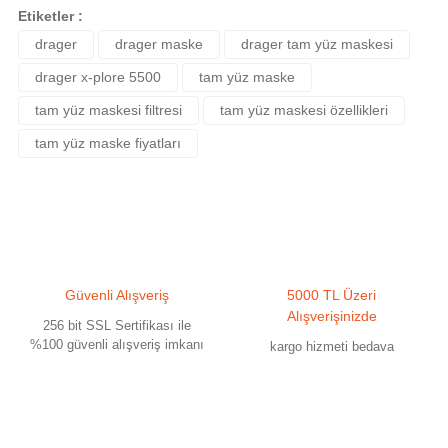
yetersiz gördüğünüz noktaları öneri formunu kullanarak tarafımıza
Etiketler :
iletebilirsiniz.
drager
drager maske
drager tam yüz maskesi
Görüş ve önerileriniz için teşekkür ederiz.
drager x-plore 5500
tam yüz maske
Ürün resmi kalitesiz, bozuk veya görüntülenemiyor.
tam yüz maskesi filtresi
tam yüz maskesi özellikleri
Ürün açıklamasında eksik bilgiler bulunuyor.
tam yüz maske fiyatları
Ürün bilgilerinde hatalar bulunuyor.
Ürün fiyatı diğer sitelerden daha pahalı.
Bu ürüne benzer farklı alternatifler olmalı.
Güvenli Alışveriş
5000 TL Üzeri
Alışverişinizde
256 bit SSL Sertifikası ile
%100 güvenli alışveriş imkanı
kargo hizmeti bedava
Gönder