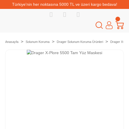
Türkiye'nin her noktasına 5000 TL ve üzeri kargo bedava!
Anasayfa
Solunum Koruma
Drager Solunum Koruma Ürünleri
Drager X-Pl