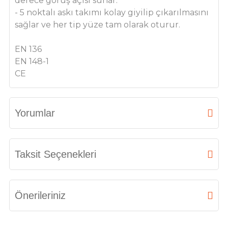
derece görüş açısı sunar.
- 5 noktalı askı takımı kolay giyilip çıkarılmasını
sağlar ve her tip yüze tam olarak oturur.
EN 136
EN 148-1
CE
Yorumlar
Bu ürüne ilk yorumu siz yapın!
Taksit Seçenekleri
Yorum Yaz
Önerileriniz
Bu ürünün fiyat bilgisi, resim, ürün açıklamalarında ve diğer konularda