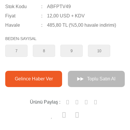
Stok Kodu
ABFPTV49
Fiyat
12,00 USD + KDV
Havale
485,80 TL (%5,00 havale indirimi)
BEDEN-SAYISAL
7
8
9
10
Gelince Haber Ver
Toplu Satın Al
Ürünü Paylaş :