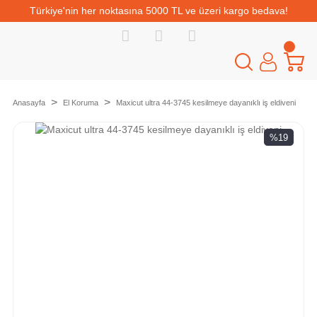
Türkiye'nin her noktasına 5000 TL ve üzeri kargo bedava!
Anasayfa
El Koruma
Maxicut ultra 44-3745 kesilmeye dayanıklı iş eldiveni
%19