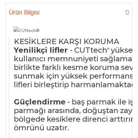
Ürün Bilgisi
KESİKLERE KARŞI KORUMA
Yenilikçi lifler
- CUTtech
yüksek 
®
kullanıcı memnuniyeti sağlama fe
birlikte farklı kesme koruma sevi
sunmak için yüksek performanslı i
lifleri birleştirip harmanlamaktadı
Güçlendirme
- baş parmak ile işa
parmağı arasında, doğuştan zayıf 
bölgede kesiklere direnci arttırır 
ömrünü uzatır.