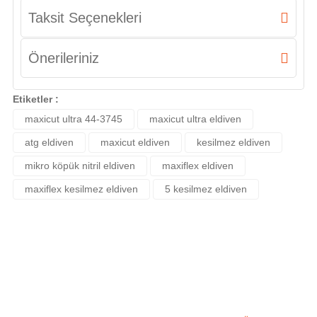
Taksit Seçenekleri
Bu ürüne ilk yorumu siz yapın!
Önerileriniz
Yorum Yaz
Bu ürünün fiyat bilgisi, resim, ürün açıklamalarında ve diğer
Etiketler :
konularda yetersiz gördüğünüz noktaları öneri formunu kullanarak
maxicut ultra 44-3745
maxicut ultra eldiven
tarafımıza iletebilirsiniz.
Görüş ve önerileriniz için teşekkür ederiz.
atg eldiven
maxicut eldiven
kesilmez eldiven
mikro köpük nitril eldiven
maxiflex eldiven
Ürün resmi kalitesiz, bozuk veya görüntülenemiyor.
maxiflex kesilmez eldiven
5 kesilmez eldiven
Ürün açıklamasında eksik bilgiler bulunuyor.
Ürün bilgilerinde hatalar bulunuyor.
Ürün fiyatı diğer sitelerden daha pahalı.
Bu ürüne benzer farklı alternatifler olmalı.