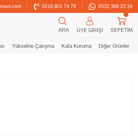
zmani.com
0216 801 74 79
0532 366 23 34
ARA
SEPETIM
ÜYE GIRIŞI
sı
Yüksekte Çalışma
Kafa Koruma
Diğer Ürünler
.