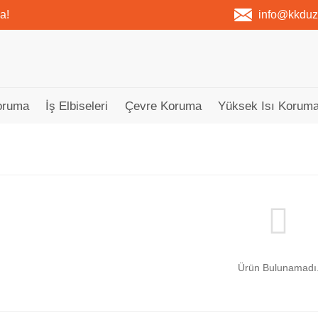
a!
info@kkdu
oruma
İş Elbiseleri
Çevre Koruma
Yüksek Isı Koruma
Ürün Bulunamadı