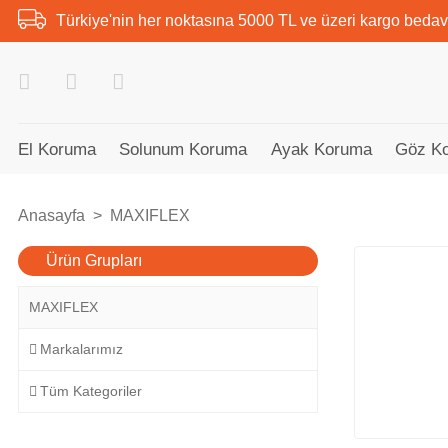
Türkiye'nin her noktasına 5000 TL ve üzeri kargo bedav
El Koruma
Solunum Koruma
Ayak Koruma
Göz K
Anasayfa
MAXIFLEX
Ürün Grupları
MAXIFLEX
Markalarımız
Tüm Kategoriler