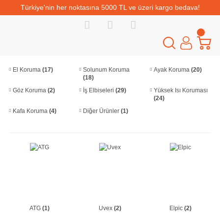
Türkiye'nin her noktasına 5000 TL ve üzeri kargo bedava!
El Koruma
(17)
Solunum Koruma
Ayak Koruma
(20)
(18)
Göz Koruma
(2)
İş Elbiseleri
(29)
Yüksek Isı Koruması
(24)
Kafa Koruma
(4)
Diğer Ürünler
(1)
ATG
(1)
Uvex
(2)
Elpic
(2)