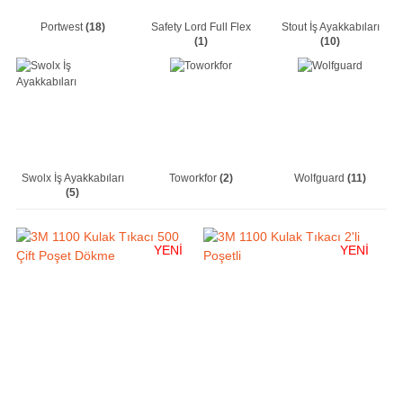
Portwest
(18)
Safety Lord Full Flex
Stout İş Ayakkabıları
(1)
(10)
Swolx İş Ayakkabıları
Toworkfor
(2)
Wolfguard
(11)
(5)
YENİ
YENİ